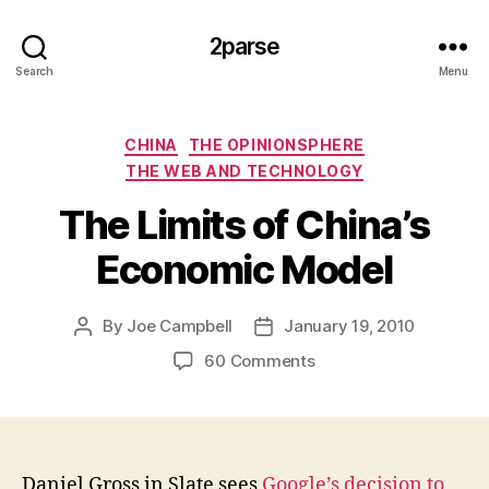
2parse
Search
Menu
Categories
CHINA
THE OPINIONSPHERE
THE WEB AND TECHNOLOGY
The Limits of China’s
Economic Model
By
Joe Campbell
January 19, 2010
Post
Post
author
date
on
60 Comments
The
Limits
of
China’s
Economic
Daniel Gross in Slate sees
Google’s decision to